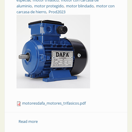
especial
motor trifásico
motor con carcasa de
aluminio
motor protegido
motor blindado
motor con
carcasa de hierro
Prod2023
motoresdafa_motores_trifasicos.pdf
Read more
about Motores trifásicos