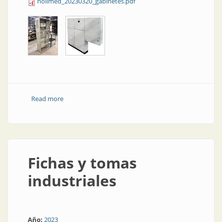
nollmed_20230320_gabinetes.pdf
Read more
about Gabinetes acoplables
Fichas y tomas
industriales
Año:
2023