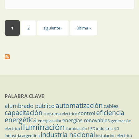
Páginas
1
2
siguiente ›
última »
PALABRA CLAVE
automatización
alumbrado público
cables
capacitación
eficiencia
control
consumo eléctrico
energética
energías renovables
energía solar
generación
iluminación
eléctrica
iluminación LED
industria 4.0
industria nacional
industria argentina
instalación eléctrica