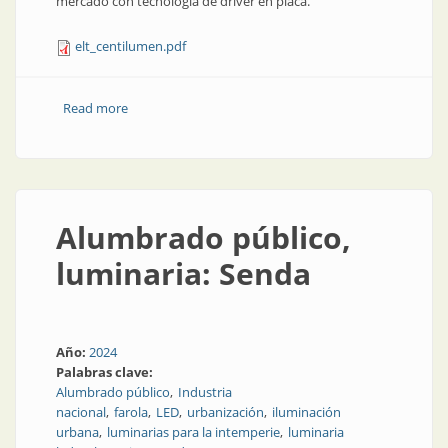
mercado con tecnología de driver en placa.
elt_centilumen.pdf
Read more
about Alumbrado público, farola: Centilumen
Alumbrado público,
luminaria: Senda
Año:
2024
Palabras clave:
Alumbrado público
Industria
nacional
farola
LED
urbanización
iluminación
urbana
luminarias para la intemperie
luminaria