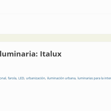
luminaria: Italux
ional
farola
LED
urbanización
iluminación urbana
luminarias para la int