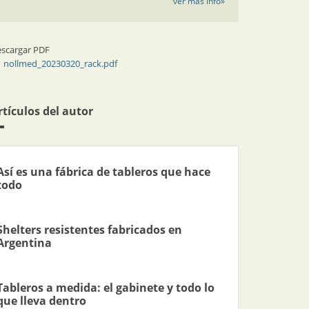
ver más info»
scargar PDF
nollmed_20230320_rack.pdf
rtículos del autor
Así es una fábrica de tableros que hace
todo
Shelters resistentes fabricados en
Argentina
Tableros a medida: el gabinete y todo lo
que lleva dentro