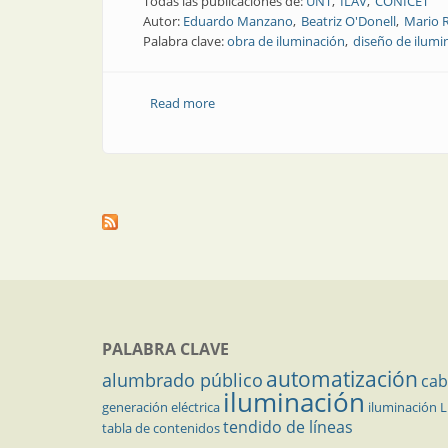
Todas las publicaciones de:
UNT
ILAV
CONICET
Autor:
Eduardo Manzano
Beatriz O'Donell
Mario Ra
Palabra clave:
obra de iluminación
diseño de ilumi
Read more
about Obra | Iluminación del Palacio d
PALABRA CLAVE
automatización
alumbrado público
cab
iluminación
generación eléctrica
iluminación 
tendido de líneas
tabla de contenidos