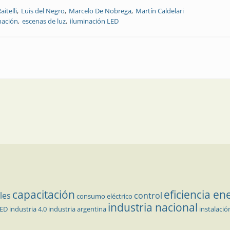
itelli
Luis del Negro
Marcelo De Nobrega
Martín Caldelari
nación
escenas de luz
iluminación LED
e Justicia de la ciudad de San Miguel de Tucumán
capacitación
eficiencia en
les
control
consumo eléctrico
industria nacional
LED
industria 4.0
industria argentina
instalació