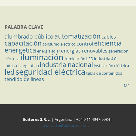
PALABRA CLAVE
automatización
alumbrado público
cables
capacitación
eficiencia
control
consumo eléctrico
energética
energías renovables
energía solar
generación
iluminación
eléctrica
iluminación LED
industria 4.0
industria nacional
industria argentina
instalación eléctrica
seguridad eléctrica
led
tabla de contenidos
tendido de líneas
Más
Editores S.R.L.
| Argentina | +54 9 11 4947-9984 |
contacto@editores.com.ar