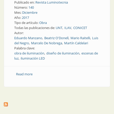
Publicado en:
Revista Luminotecnia
Número:
140
Mes:
Diciembre
Año:
2017
Tipo de artículo:
Obra
Todas las publicaciones de:
UNT
ILAV
CONICET
Autor:
Eduardo Manzano
Beatriz O'Donell
Mario Raitelli
Luis
del Negro
Marcelo De Nobrega
Martín Caldelari
Palabra clave:
obra de iluminación
diseño de iluminación
escenas de
luz
iluminación LED
Read more
about Obra | Iluminación del Palacio de Justicia de la
ciudad de San Miguel de Tucumán