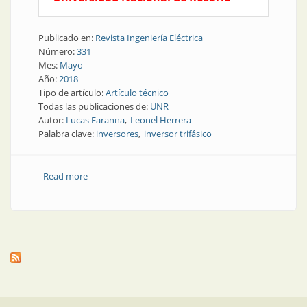
Publicado en:
Revista Ingeniería Eléctrica
Número:
331
Mes:
Mayo
Año:
2018
Tipo de artículo:
Artículo técnico
Todas las publicaciones de:
UNR
Autor:
Lucas Faranna
Leonel Herrera
Palabra clave:
inversores
inversor trifásico
Read more
about Inversores | Diseño e implementación de
inversor trifásico tolerante a fallas