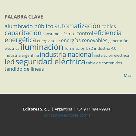
PALABRA CLAVE
automatización
alumbrado público
cables
capacitación
eficiencia
control
consumo eléctrico
energética
energías renovables
energía solar
generación
iluminación
eléctrica
iluminación LED
industria 4.0
industria nacional
industria argentina
instalación eléctrica
seguridad eléctrica
led
tabla de contenidos
tendido de líneas
Más
Editores S.R.L.
| Argentina | +54 9 11 4947-9984 |
contacto@editores.com.ar