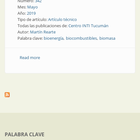
Número:
342
Mes:
Mayo
Año:
2019
Tipo de artículo:
Artículo técnico
Todas las publicaciones de:
Centro INTI Tucumán
Autor:
Martín Rearte
Palabra clave:
bioenergía
biocombustibles
biomasa
Read more
about Biomasa | La bioenergía y la normalización de
los biocombustibles en Argentina
PALABRA CLAVE