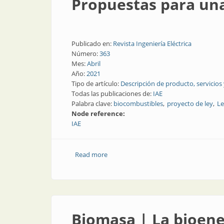
Propuestas para una
Publicado en:
Revista Ingeniería Eléctrica
Número:
363
Mes:
Abril
Año:
2021
Tipo de artículo:
Descripción de producto, servicios
Todas las publicaciones de:
IAE
Palabra clave:
biocombustibles
proyecto de ley
Le
Node reference:
IAE
Read more
about Propuestas para una ley de bio
Biomasa | La bioene