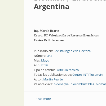
Argentina
Ing. Martín Rearte
Coord. UT Valorización de Recursos Biomásicos
Centro INTI Tucumán
Publicado en:
Revista Ingeniería Eléctrica
Número:
342
Mes:
Mayo
Año:
2019
Tipo de artículo:
Artículo técnico
Todas las publicaciones de:
Centro INTI Tucumán
Autor:
Martín Rearte
Palabra clave:
bioenergía
biocombustibles
bioma
Read more
about Biomasa | La bioenergía y la nor