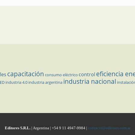
capacitación
eficiencia en
les
control
consumo eléctrico
industria nacional
LED
industria 4.0
industria argentina
instalació
Editores S.R.L.
| Argentina | +54 9 11 4947-9984 |
contacto@editores.com.ar