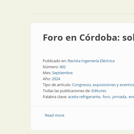
Foro en Córdoba: so
Publicado en:
Revista Ingeniería Eléctrica
Número:
402
Mes:
Septiembre
Año:
2024
Tipo de artículo:
Congresos, exposiciones y eventos
Todas las publicaciones de:
Editores
Palabra clave:
aceite refrigerante
foro
jornada
en
Read more
about Foro en Córdoba: soluciones ren