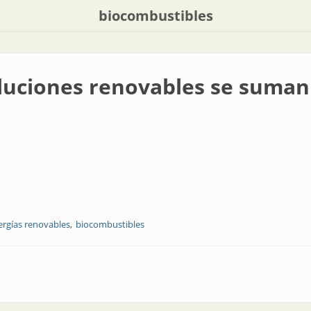
biocombustibles
luciones renovables se suman
ergías renovables
biocombustibles
ovables se suman a la agenda