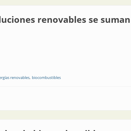
luciones renovables se suman
ergías renovables
biocombustibles
ovables se suman a la agenda