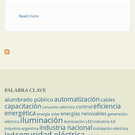
Read more
about Estrategia de control en convertidores CC-CA
trifásicos conectados a redes débiles, con filtro de
salida LCL y realimentación de tensión de red
PALABRA CLAVE
automatización
alumbrado público
cables
capacitación
eficiencia
control
consumo eléctrico
energética
energías renovables
energía solar
generación
iluminación
eléctrica
iluminación LED
industria 4.0
industria nacional
industria argentina
instalación eléctrica
seguridad eléctrica
led