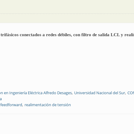
rifásicos conectados a redes débiles, con filtro de salida LCL y real
ón en Ingeniería Eléctrica Alfredo Desages
Universidad Nacional del Sur
CO
a
feedforward
realimentación de tensión
dores CC-CA trifásicos conectados a redes débiles, con filtro de salida LCL y