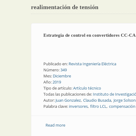
realimentación de tensión
Estrategia de control en convertidores CC-CA t
Publicado en:
Revista Ingeniería Eléctrica
Número:
349
Mes:
Diciembre
Año:
2019
Tipo de artículo:
Artículo técnico
Todas las publicaciones de:
Instituto de Investigaci
Autor:
Juan Gonzalez
Claudio Busada
Jorge Solson
Palabra clave:
inversores
filtro LCL
compensación 
Read more
about Estrategia de control en converti