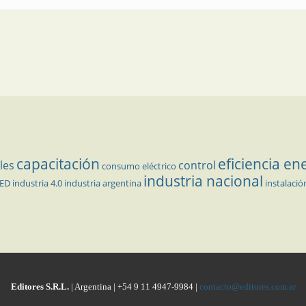
capacitación
eficiencia en
les
control
consumo eléctrico
industria nacional
LED
industria 4.0
industria argentina
instalació
Editores S.R.L.
| Argentina | +54 9 11 4947-9984 |
contacto@editores.com.ar