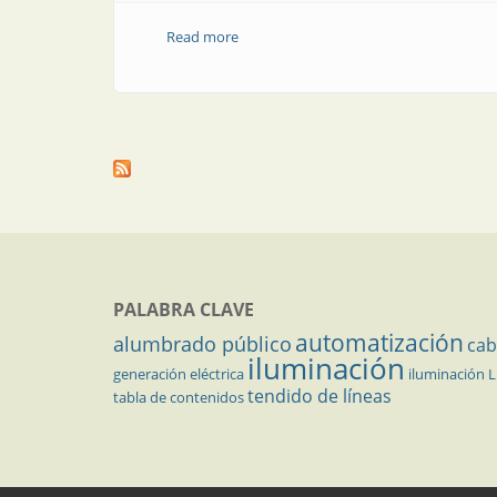
Read more
about Desagregación no intrusiva de con
PALABRA CLAVE
automatización
alumbrado público
cab
iluminación
generación eléctrica
iluminación 
tendido de líneas
tabla de contenidos