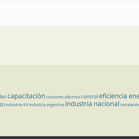
sumos eléctricos en redes eléctricas inteligentes
capacitación
eficiencia en
les
control
consumo eléctrico
industria nacional
LED
industria 4.0
industria argentina
instalació