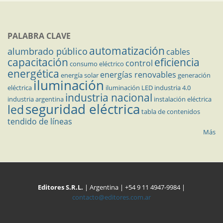
PALABRA CLAVE
automatización
alumbrado público
cables
capacitación
eficiencia
control
consumo eléctrico
energética
energías renovables
energía solar
generación
iluminación
eléctrica
iluminación LED
industria 4.0
industria nacional
industria argentina
instalación eléctrica
seguridad eléctrica
led
tabla de contenidos
tendido de líneas
Más
Editores S.R.L.
| Argentina | +54 9 11 4947-9984 |
contacto@editores.com.ar