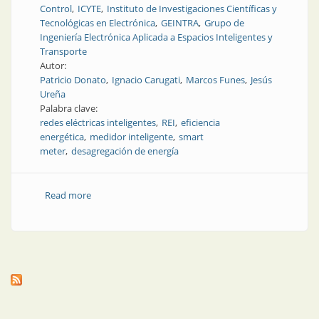
Control
ICYTE
Instituto de Investigaciones Científicas y
Tecnológicas en Electrónica
GEINTRA
Grupo de
Ingeniería Electrónica Aplicada a Espacios Inteligentes y
Transporte
Autor:
Patricio Donato
Ignacio Carugati
Marcos Funes
Jesús
Ureña
Palabra clave:
redes eléctricas inteligentes
REI
eficiencia
energética
medidor inteligente
smart
meter
desagregación de energía
Read more
about Desagregación no intrusiva de consumos
eléctricos en redes eléctricas inteligentes