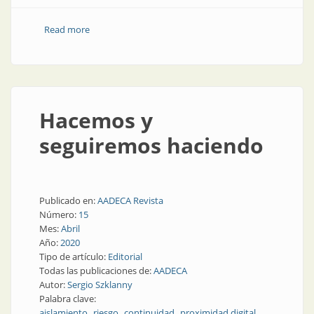
Read more
about Limpieza y desinfección de equipos eléctricos
Hacemos y
seguiremos haciendo
Publicado en:
AADECA Revista
Número:
15
Mes:
Abril
Año:
2020
Tipo de artículo:
Editorial
Todas las publicaciones de:
AADECA
Autor:
Sergio Szklanny
Palabra clave:
aislamiento
riesgo
continuidad
proximidad digital