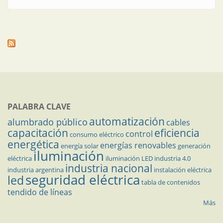
PALABRA CLAVE
automatización
alumbrado público
cables
capacitación
eficiencia
control
consumo eléctrico
energética
energías renovables
energía solar
generación
iluminación
eléctrica
iluminación LED
industria 4.0
industria nacional
industria argentina
instalación eléctrica
seguridad eléctrica
led
tabla de contenidos
tendido de líneas
Más