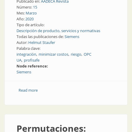
Publicado en:
AADECA Revista
Número:
15
Mes:
Marzo
Año:
2020
Tipo de artículo:
Descripción de producto, servicios y normativas
Todas las publicaciones de:
Siemens
Autor:
Helmut Staufer
Palabra clave:
integración
minimizar costos
riesgo
OPC
UA
profisafe
Node reference:
Siemens
Read more
about La integración de máquinas a la línea de
producción se simplifica con nuevas herramientas
Permutaciones: