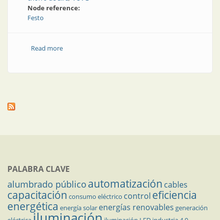
Node reference:
Festo
Read more
about Con estilo y a la moda: automatización en la
industria textil
PALABRA CLAVE
automatización
alumbrado público
cables
capacitación
eficiencia
control
consumo eléctrico
energética
energías renovables
energía solar
generación
iluminación