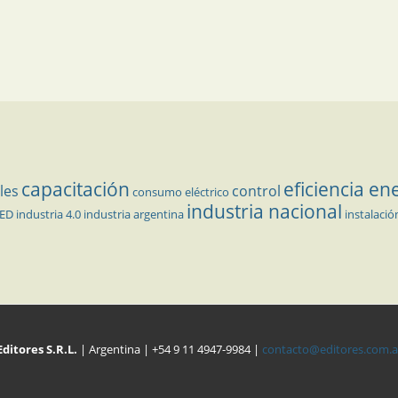
capacitación
eficiencia en
les
control
consumo eléctrico
industria nacional
LED
industria 4.0
industria argentina
instalació
Editores S.R.L.
| Argentina | +54 9 11 4947-9984 |
contacto@editores.com.a