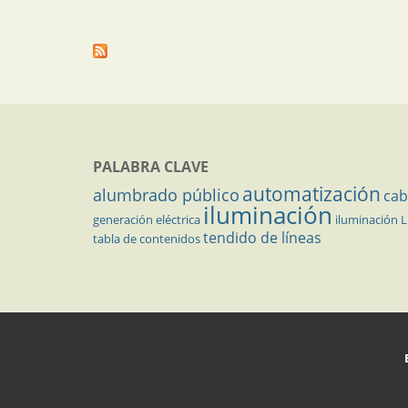
PALABRA CLAVE
automatización
alumbrado público
cab
iluminación
generación eléctrica
iluminación 
tendido de líneas
tabla de contenidos