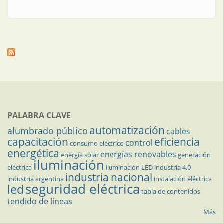
PALABRA CLAVE
automatización
alumbrado público
cables
capacitación
eficiencia
control
consumo eléctrico
energética
energías renovables
energía solar
generación
iluminación
eléctrica
iluminación LED
industria 4.0
industria nacional
industria argentina
instalación eléctrica
seguridad eléctrica
led
tabla de contenidos
tendido de líneas
Más