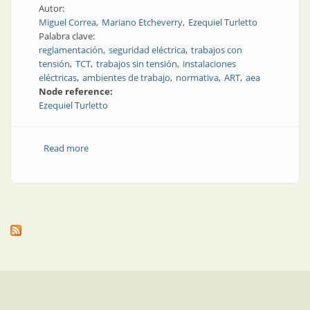
Autor:
Miguel Correa
Mariano Etcheverry
Ezequiel Turletto
Palabra clave:
reglamentación
seguridad eléctrica
trabajos con
tensión
TCT
trabajos sin tensión
instalaciones
eléctricas
ambientes de trabajo
normativa
ART
aea
Node reference:
Ezequiel Turletto
Read more
about Nueva reglamentación sobre seguridad
eléctrica en los ambientes de trabajo