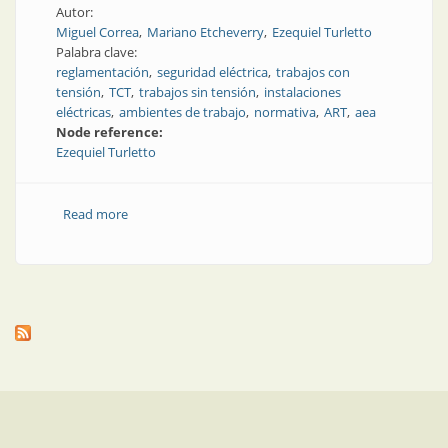
Autor:
Miguel Correa
Mariano Etcheverry
Ezequiel Turletto
Palabra clave:
reglamentación
seguridad eléctrica
trabajos con
tensión
TCT
trabajos sin tensión
instalaciones
eléctricas
ambientes de trabajo
normativa
ART
aea
Node reference:
Ezequiel Turletto
Read more
about Nueva reglamentación sobre seguridad
eléctrica en los ambientes de trabajo