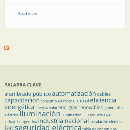
Read more
about Nueva luminaria para áreas clasificadas
PALABRA CLAVE
automatización
alumbrado público
cables
capacitación
eficiencia
control
consumo eléctrico
energética
energías renovables
energía solar
generación
iluminación
eléctrica
iluminación LED
industria 4.0
industria nacional
industria argentina
instalación eléctrica
seguridad eléctrica
led
tabla de contenidos