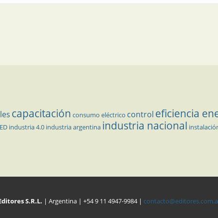
capacitación
eficiencia en
les
control
consumo eléctrico
industria nacional
LED
industria 4.0
industria argentina
instalació
Editores S.R.L.
| Argentina | +54 9 11 4947-9984 |
contacto@editores.com.a