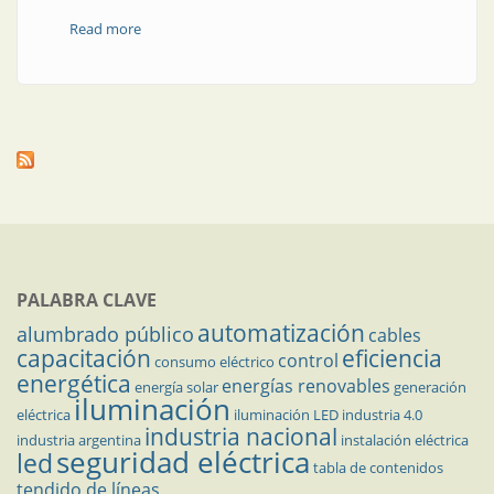
Read more
about Informaciones del sector
PALABRA CLAVE
automatización
alumbrado público
cables
capacitación
eficiencia
control
consumo eléctrico
energética
energías renovables
energía solar
generación
iluminación
eléctrica
iluminación LED
industria 4.0
industria nacional
industria argentina
instalación eléctrica
seguridad eléctrica
led
tabla de contenidos
tendido de líneas