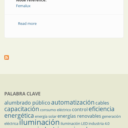
Node reference:
Femalux
Read more
about Visita a la nueva planta de gabinetes de Forli
PALABRA CLAVE
automatización
alumbrado público
cables
capacitación
eficiencia
control
consumo eléctrico
energética
energías renovables
energía solar
generación
iluminación
eléctrica
iluminación LED
industria 4.0