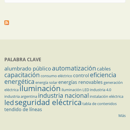
PALABRA CLAVE
automatización
alumbrado público
cables
capacitación
eficiencia
control
consumo eléctrico
energética
energías renovables
energía solar
generación
iluminación
eléctrica
iluminación LED
industria 4.0
industria nacional
industria argentina
instalación eléctrica
seguridad eléctrica
led
tabla de contenidos
tendido de líneas
Más