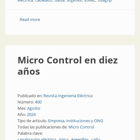
eléctrica
cableado
daisa
argeflex
Etelec
sisagrip
Read more
about Todo lo necesario para hacer conexiones
eléctricas
Micro Control en diez
años
Publicado en:
Revista Ingeniería Eléctrica
Número:
400
Mes:
Agosto
Año:
2024
Tipo de artículo:
Empresa, instituciones y ONG
Todas las publicaciones de:
Micro Control
Palabra clave:
canalización eléctrica
daisa
Argenflex
caño