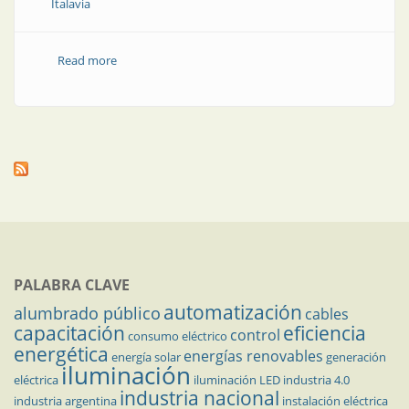
Italavia
Read more
about Opciones colgantes para interiores
PALABRA CLAVE
automatización
alumbrado público
cables
capacitación
eficiencia
control
consumo eléctrico
energética
energías renovables
energía solar
generación
iluminación
eléctrica
iluminación LED
industria 4.0
industria nacional
industria argentina
instalación eléctrica