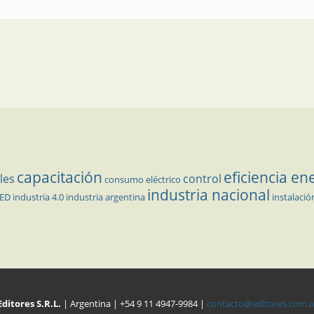
capacitación
eficiencia en
les
control
consumo eléctrico
industria nacional
LED
industria 4.0
industria argentina
instalació
Editores S.R.L.
| Argentina | +54 9 11 4947-9984 |
contacto@editores.com.a