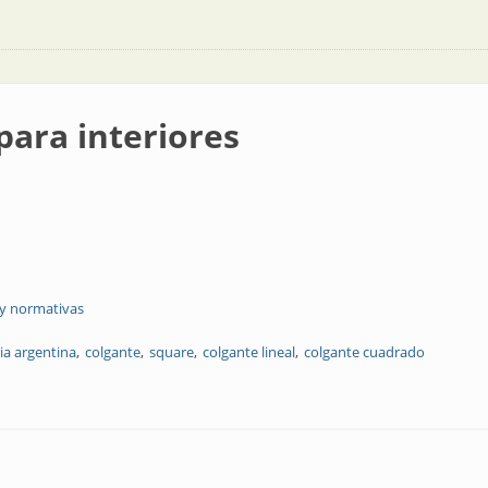
para interiores
 y normativas
ia argentina
colgante
square
colgante lineal
colgante cuadrado
es