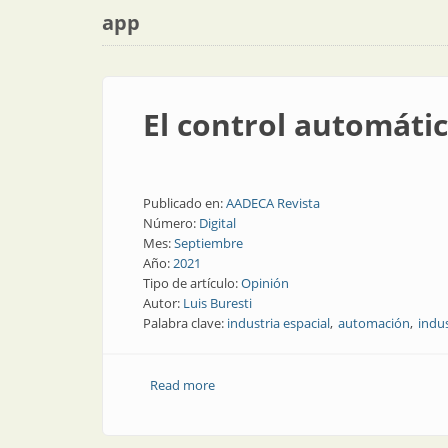
app
El control automátic
Publicado en:
AADECA Revista
Número:
Digital
Mes:
Septiembre
Año:
2021
Tipo de artículo:
Opinión
Autor:
Luis Buresti
Palabra clave:
industria espacial
automación
indus
Read more
about El control automático en el siglo 