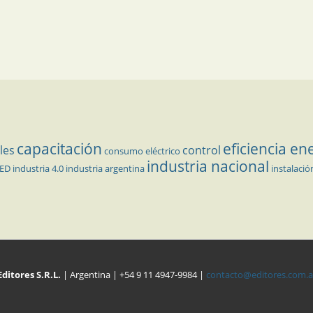
capacitación
eficiencia en
les
control
consumo eléctrico
industria nacional
LED
industria 4.0
industria argentina
instalació
Editores S.R.L.
| Argentina | +54 9 11 4947-9984 |
contacto@editores.com.a