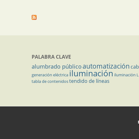
PALABRA CLAVE
automatización
alumbrado público
cab
iluminación
generación eléctrica
iluminación 
tendido de líneas
tabla de contenidos