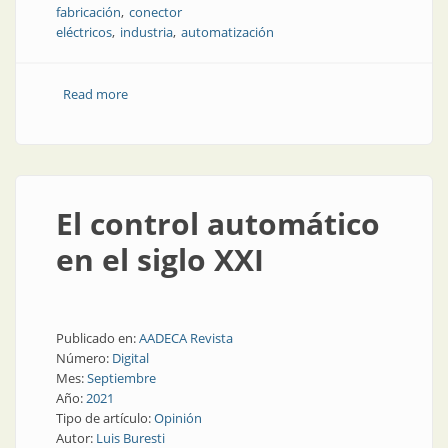
fabricación
conector
eléctricos
industria
automatización
Read more
about Servoprensado y sistemas de manipulación
para el montaje de conectores
El control automático
en el siglo XXI
Publicado en:
AADECA Revista
Número:
Digital
Mes:
Septiembre
Año:
2021
Tipo de artículo:
Opinión
Autor:
Luis Buresti