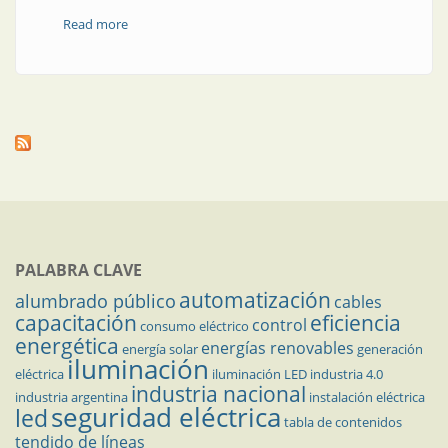
Read more
about Sobre patentes, marcas y registros
PALABRA CLAVE
automatización
alumbrado público
cables
capacitación
eficiencia
control
consumo eléctrico
energética
energías renovables
energía solar
generación
iluminación
eléctrica
iluminación LED
industria 4.0
industria nacional
industria argentina
instalación eléctrica
seguridad eléctrica
led
tabla de contenidos
tendido de líneas