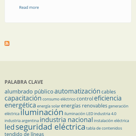
Read more
about Brasero vs. caloventor
PALABRA CLAVE
automatización
alumbrado público
cables
capacitación
eficiencia
control
consumo eléctrico
energética
energías renovables
energía solar
generación
iluminación
eléctrica
iluminación LED
industria 4.0
industria nacional
industria argentina
instalación eléctrica
seguridad eléctrica
led
tabla de contenidos
tendido de líneas