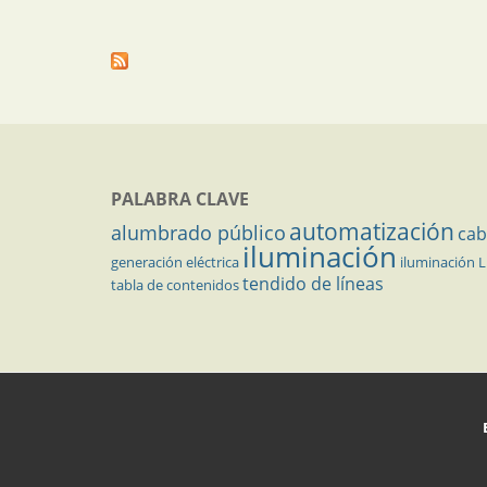
PALABRA CLAVE
automatización
alumbrado público
cab
iluminación
generación eléctrica
iluminación 
tendido de líneas
tabla de contenidos