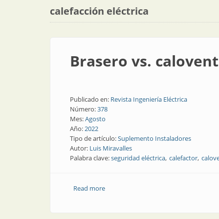
calefacción eléctrica
Brasero vs. caloven
Publicado en:
Revista Ingeniería Eléctrica
Número:
378
Mes:
Agosto
Año:
2022
Tipo de artículo:
Suplemento Instaladores
Autor:
Luis Miravalles
Palabra clave:
seguridad eléctrica
calefactor
calov
Read more
about Brasero vs. caloventor