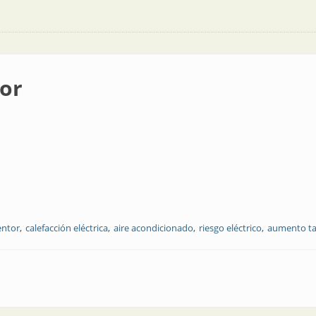
tor
entor
calefacción eléctrica
aire acondicionado
riesgo eléctrico
aumento tar