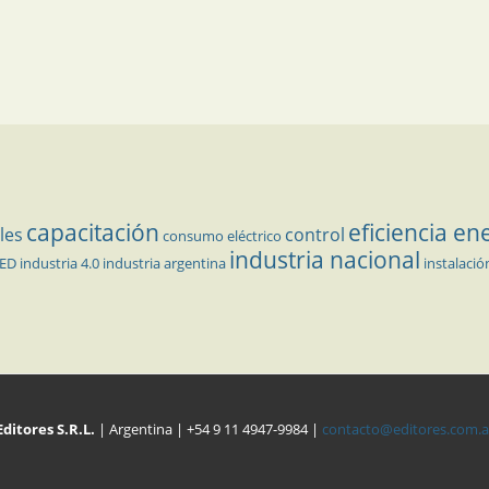
capacitación
eficiencia en
les
control
consumo eléctrico
industria nacional
LED
industria 4.0
industria argentina
instalació
Editores S.R.L.
| Argentina | +54 9 11 4947-9984 |
contacto@editores.com.a