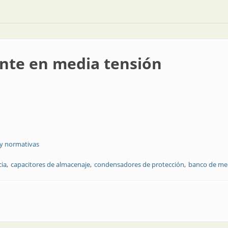
ente en media tensión
 y normativas
cia
capacitores de almacenaje
condensadores de protección
banco de med
a tensión