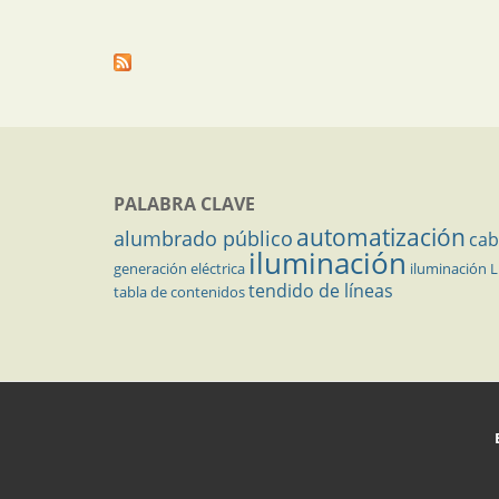
PALABRA CLAVE
automatización
alumbrado público
cab
iluminación
generación eléctrica
iluminación 
tendido de líneas
tabla de contenidos