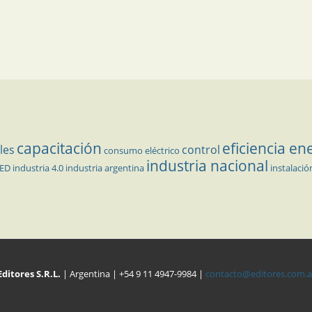
capacitación
eficiencia en
les
control
consumo eléctrico
industria nacional
LED
industria 4.0
industria argentina
instalació
Editores S.R.L.
| Argentina | +54 9 11 4947-9984 |
contacto@editores.com.a