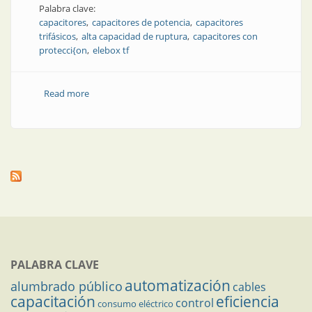
Palabra clave:
capacitores
capacitores de potencia
capacitores
trifásicos
alta capacidad de ruptura
capacitores con
protecci{on
elebox tf
Read more
about Producto | Nuevos capacitores con protección
de alta capacidad de ruptura
PALABRA CLAVE
automatización
alumbrado público
cables
capacitación
eficiencia
control
consumo eléctrico