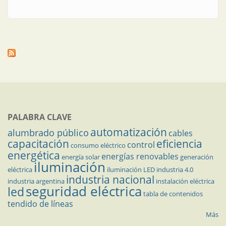
PALABRA CLAVE
automatización
alumbrado público
cables
capacitación
eficiencia
control
consumo eléctrico
energética
energías renovables
energía solar
generación
iluminación
eléctrica
iluminación LED
industria 4.0
industria nacional
industria argentina
instalación eléctrica
seguridad eléctrica
led
tabla de contenidos
tendido de líneas
Más