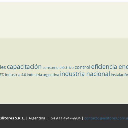
capacitación
eficiencia en
les
control
consumo eléctrico
industria nacional
LED
industria 4.0
industria argentina
instalació
Editores S.R.L.
| Argentina | +54 9 11 4947-9984 |
contacto@editores.com.a