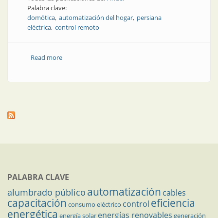
Palabra clave:
domótica
automatización del hogar
persiana
eléctrica
control remoto
Read more
about Sistema de domótica: fácil de instalar, fácil de
programar
PALABRA CLAVE
automatización
alumbrado público
cables
capacitación
eficiencia
control
consumo eléctrico
energética
energías renovables
energía solar
generación