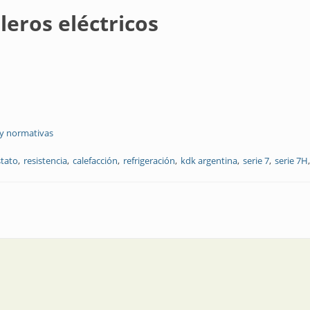
leros eléctricos
 y normativas
stato
resistencia
calefacción
refrigeración
kdk argentina
serie 7
serie 7H
cos