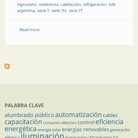
higrostato
resistencia
calefacción
refrigeración
kdk
argentina
serie 7
serie 7H
serie 7T
Read more
about Climatización en tableros eléctricos
PALABRA CLAVE
automatización
alumbrado público
cables
capacitación
eficiencia
control
consumo eléctrico
energética
energías renovables
energía solar
generación
iluminación
eléctrica
iluminación LED
industria 4.0