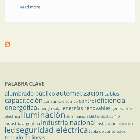
Read more
about Responda estas tres preguntas antes de
lanzarse a emprender
PALABRA CLAVE
automatización
alumbrado público
cables
capacitación
eficiencia
control
consumo eléctrico
energética
energías renovables
energía solar
generación
iluminación
eléctrica
iluminación LED
industria 4.0
industria nacional
industria argentina
instalación eléctrica
seguridad eléctrica
led
tabla de contenidos
tendido de líneas