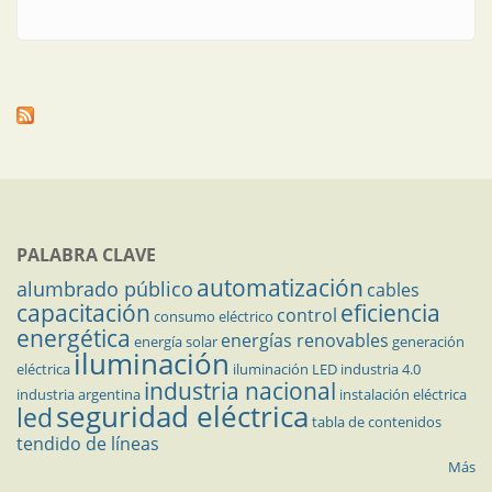
PALABRA CLAVE
automatización
alumbrado público
cables
capacitación
eficiencia
control
consumo eléctrico
energética
energías renovables
energía solar
generación
iluminación
eléctrica
iluminación LED
industria 4.0
industria nacional
industria argentina
instalación eléctrica
seguridad eléctrica
led
tabla de contenidos
tendido de líneas
Más