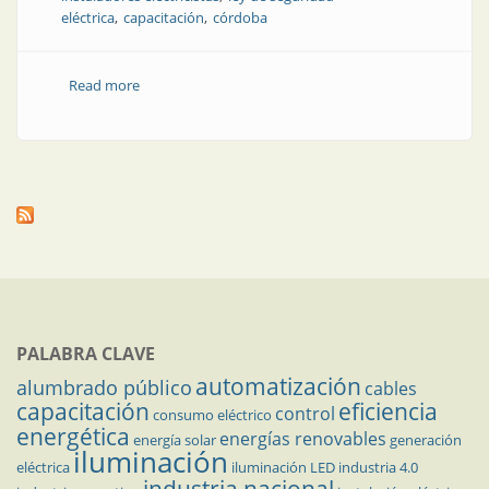
eléctrica
capacitación
córdoba
Read more
about Hecha la ley, hecha la red
PALABRA CLAVE
automatización
alumbrado público
cables
capacitación
eficiencia
control
consumo eléctrico
energética
energías renovables
energía solar
generación
iluminación
eléctrica
iluminación LED
industria 4.0