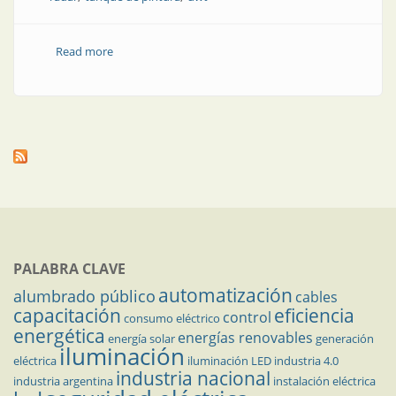
Read more
about Control de nivel de químicos en la industria de
la pintura
PALABRA CLAVE
automatización
alumbrado público
cables
capacitación
eficiencia
control
consumo eléctrico
energética
energías renovables
energía solar
generación
iluminación
eléctrica
iluminación LED
industria 4.0
industria nacional
industria argentina
instalación eléctrica