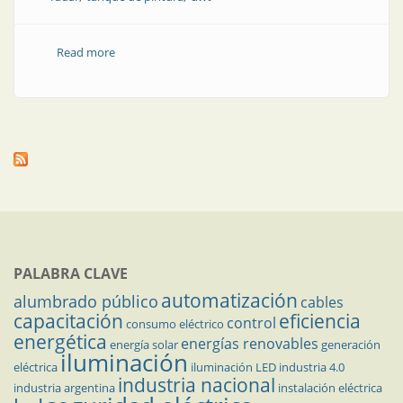
Read more
about Control de nivel de químicos en la industria de
la pintura
PALABRA CLAVE
automatización
alumbrado público
cables
capacitación
eficiencia
control
consumo eléctrico
energética
energías renovables
energía solar
generación
iluminación
eléctrica
iluminación LED
industria 4.0
industria nacional
industria argentina
instalación eléctrica