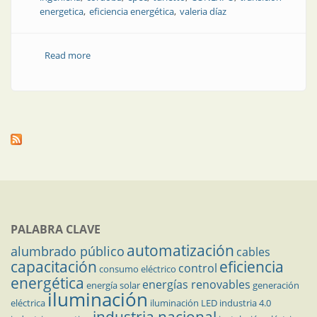
energetica
eficiencia energética
valeria díaz
Read more
about De la teoría a la práctica: cómo debatir sobre
energía en Argentina
PALABRA CLAVE
automatización
alumbrado público
cables
capacitación
eficiencia
control
consumo eléctrico
energética
energías renovables
energía solar
generación
iluminación
eléctrica
iluminación LED
industria 4.0