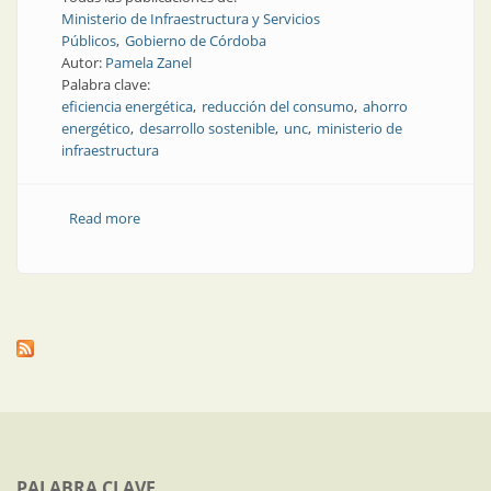
Ministerio de Infraestructura y Servicios
Públicos
Gobierno de Córdoba
Autor:
Pamela Zanel
Palabra clave:
eficiencia energética
reducción del consumo
ahorro
energético
desarrollo sostenible
unc
ministerio de
infraestructura
Read more
about Estrategias de reducción del consumo: el caso
de la Universidad Nacional de Córdoba
PALABRA CLAVE