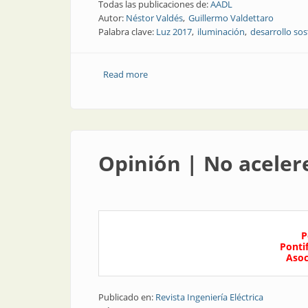
Todas las publicaciones de:
AADL
Autor:
Néstor Valdés
Guillermo Valdettaro
Palabra clave:
Luz 2017
iluminación
desarrollo sos
Read more
about Congresos y exposiciones | Luz 2
Opinión | No aceler
P
Ponti
Asoc
Publicado en:
Revista Ingeniería Eléctrica