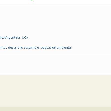
lica Argentina
UCA
ental
desarrollo sostenible
educación ambiental
 muerte térmica del Universo