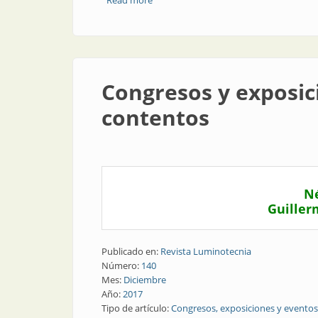
Read more
about All Electric Society: un concepto
Congresos y exposic
contentos
Né
Guiller
Publicado en:
Revista Luminotecnia
Número:
140
Mes:
Diciembre
Año:
2017
Tipo de artículo:
Congresos, exposiciones y eventos