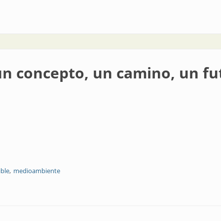
sumo: el caso de la Universidad Nacional de Córdoba
: un concepto, un camino, un f
ible
medioambiente