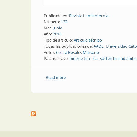
Publicado en:
Revista Luminotecnia
Número:
132
Mes:
Junio
Año:
2016
Tipo de artículo:
Artículo técnico
Todas las publicaciones de:
AADL
Universidad Cató
Autor:
Cecilia Rosales Marsano
Palabra clave:
muerte térmica
sostenibilidad ambi
Read more
about Nota técnica | No aceleremos la