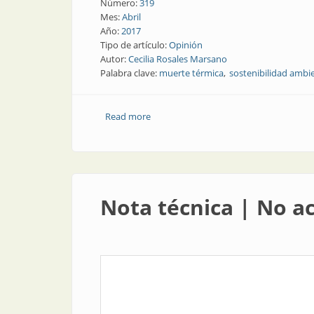
Número:
319
Mes:
Abril
Año:
2017
Tipo de artículo:
Opinión
Autor:
Cecilia Rosales Marsano
Palabra clave:
muerte térmica
sostenibilidad ambi
Read more
about Opinión | No aceleremos la muer
Nota técnica | No a