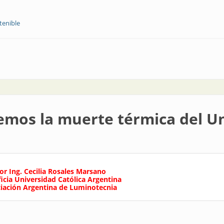
tenible
017: organizadores y participantes contentos
emos la muerte térmica del U
or Ing. Cecilia Rosales Marsano
ficia Universidad Católica Argentina
iación Argentina de Luminotecnia