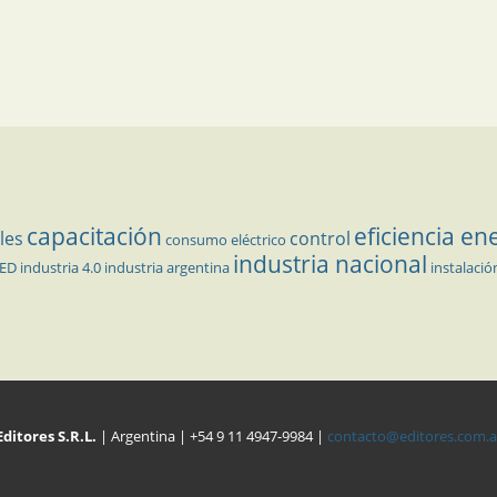
capacitación
eficiencia en
les
control
consumo eléctrico
industria nacional
LED
industria 4.0
industria argentina
instalació
Editores S.R.L.
| Argentina | +54 9 11 4947-9984 |
contacto@editores.com.a