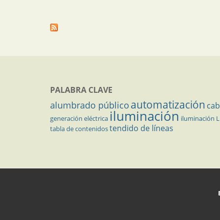
PALABRA CLAVE
automatización
alumbrado público
cab
iluminación
generación eléctrica
iluminación 
tendido de líneas
tabla de contenidos