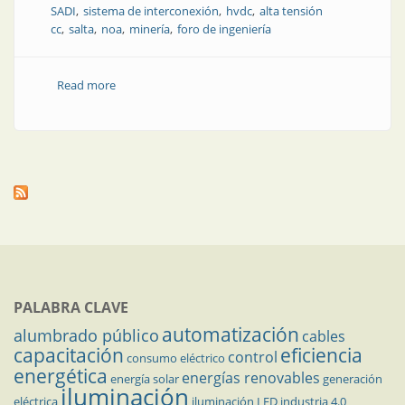
SADI
sistema de interconexión
hvdc
alta tensión
cc
salta
noa
minería
foro de ingeniería
Read more
about Salta: minería, renovables y transporte de la
energía eléctrica en HVDC
PALABRA CLAVE
automatización
alumbrado público
cables
capacitación
eficiencia
control
consumo eléctrico
energética
energías renovables
energía solar
generación
iluminación
eléctrica
iluminación LED
industria 4.0