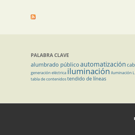
PALABRA CLAVE
automatización
alumbrado público
cab
iluminación
generación eléctrica
iluminación 
tendido de líneas
tabla de contenidos