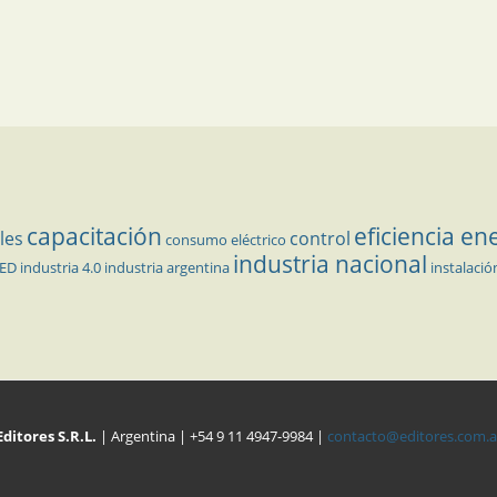
capacitación
eficiencia en
les
control
consumo eléctrico
industria nacional
LED
industria 4.0
industria argentina
instalació
Editores S.R.L.
| Argentina | +54 9 11 4947-9984 |
contacto@editores.com.a