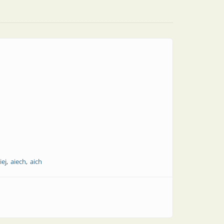
iej
aiech
aich