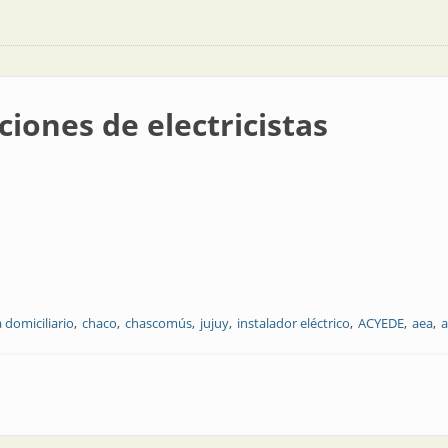
ciones de electricistas
a domiciliario
chaco
chascomús
jujuy
instalador eléctrico
ACYEDE
aea
a
tricistas