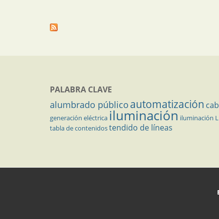
PALABRA CLAVE
automatización
alumbrado público
cab
iluminación
generación eléctrica
iluminación 
tendido de líneas
tabla de contenidos