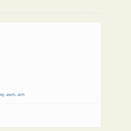
iej
aiech
aich