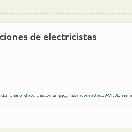
ciones de electricistas
a domiciliario
chaco
chascomús
jujuy
instalador eléctrico
ACYEDE
aea
a
tricistas