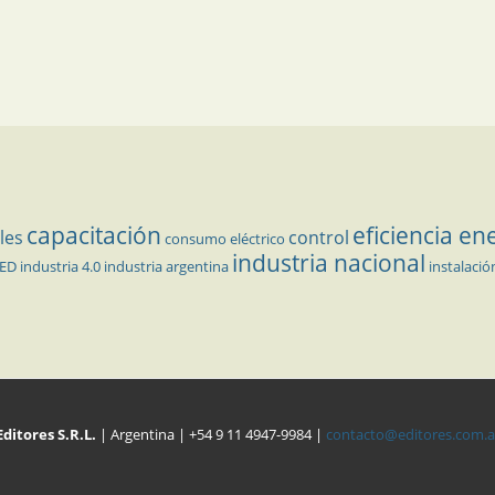
capacitación
eficiencia en
les
control
consumo eléctrico
industria nacional
LED
industria 4.0
industria argentina
instalació
Editores S.R.L.
| Argentina | +54 9 11 4947-9984 |
contacto@editores.com.a